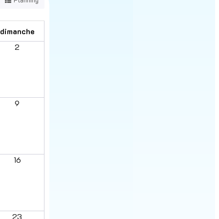
dimanche
2
9
16
23