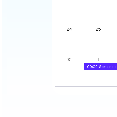
24
25
31
1
00:00
Semaine dé