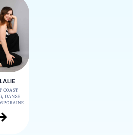
LALIE
T COAST
G, DANSE
MPORAINE