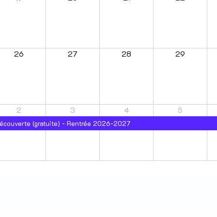
26
27
28
29
2
3
4
5
couverte (gratuite) - Rentrée 2026-2027