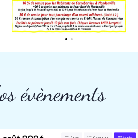
os évènements
août 2026
Jour
Semaine
Mois