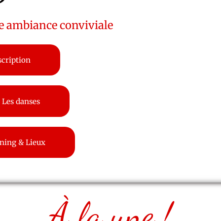
ne ambiance conviviale
scription
Les danses
ning & Lieux
À la une !