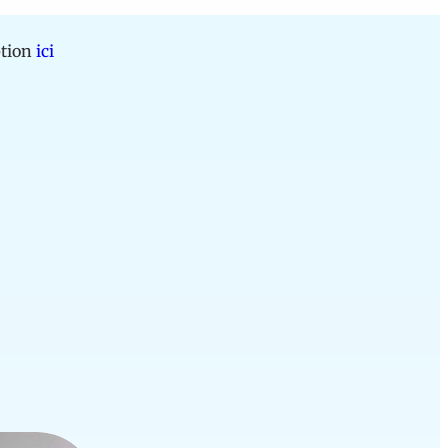
ption
ici