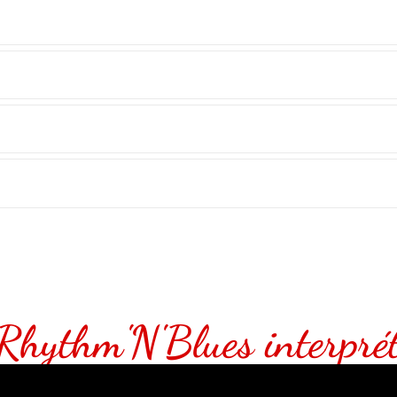
Rhythm'N'Blues interpré