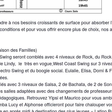
re à nos besoins croissants de surface pour absorber l’
conditions et pour vous offrir encore plus de choix, nos 
aison des Familles)
wing seront comblés avec 4 niveaux de Rock, du Rock Sw
 de Lindy, le très en vogue
West Coast Swing sur 3 nive
ectro Swing et du boogie social. Eulalie, Elisa, Domi & 
rées.
iés avec 3 niveaux de Salsa, 2 de Bachata, de 2 de Son 
 des salles adaptées avec des changements de professeu
édagogiques. Retrouvez Yipsi et Maurico pour vous amb
 Lucy et Alphonse officieront pour faire chalouper vos
re en
aprés midi
à destination des plus jeunes « Latino 