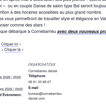
 » ou en couple Danse de salon type Bal seront toujour
rition à des horaires accesibles au plus grand nombre.
es vous permettront de travailler style et élégance en V
anser comme des stars !
nique débarque à Cornebarrieu
avec deux nouveaux pro
>
Cliquer ici
<
>
Cliquer là
<
ORGANISATEUR
Cornebarieu danse
Téléphone
e 2026 / 0h00
06 61 33 68 67
E-mail
re 2026 / 0h00
bureau@cornebarrieu-
 d’Évènement:
danse.com