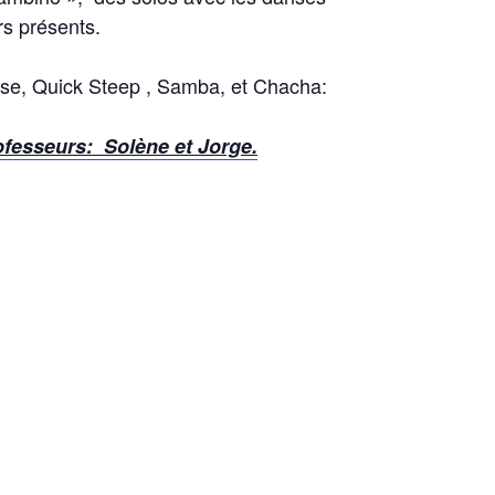
s présents.
alse, Quick Steep , Samba, et Chacha:
fesseurs: Solène et Jorge.