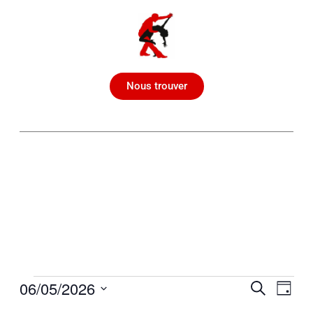
Nous trouver
06/05/2026
Recherche
Navi
Recherche
Jour
de
et
Sélectionnez