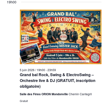
vues
19h00
une
navigation
Évè
date.
de
vues
Évènement
5 juin 2026 / 19h00
-
23h59
Grand bal Rock, Swing & ElectroSwing –
Orchestre live & DJ (GRATUIT, inscription
obligatoire)
Salle des Fêtes ORION Mondonville
Chemin Cantegril
Gratuit